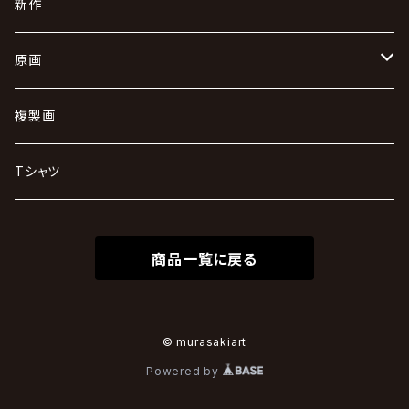
新作
原画
キャンバス
複製画
小型
その他
Tシャツ
角型
ダルマ
商品一覧に戻る
円型
キャップ
スケートデッキ
© murasakiart
Powered by