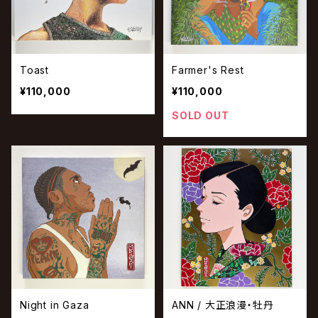
Toast
Farmer's Rest
¥110,000
¥110,000
SOLD OUT
Night in Gaza
ANN / 大正浪漫・牡丹