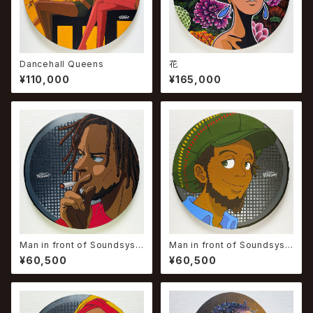
Dancehall Queens
花
¥110,000
¥165,000
Man in front of Soundsyst
Man in front of Soundsyst
em #1
em #2
¥60,500
¥60,500