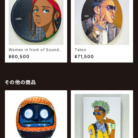
Woman in front of Sounds
Tatoo
ystem #1
¥60,500
¥71,500
その他の商品