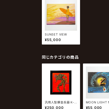
SUNSET VIEW
¥55,000
同じカテゴリの商品
汎用人型爆音兵器 K-3
MOON LIGHT 
756S初号機
T
¥250,000
¥55,000