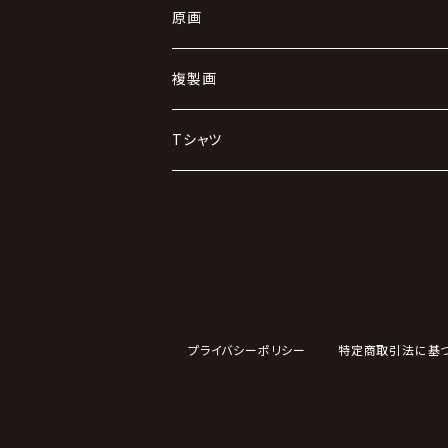
原画
キャンバス
複製画
小型
その他
Tシャツ
角型
ダルマ
円型
キャップ
スケートデッキ
プライバシーポリシー
特定商取引法に基