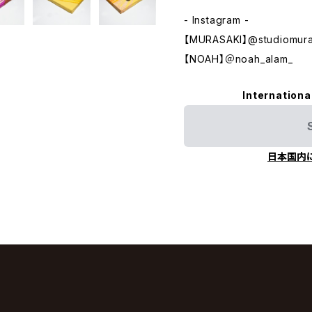
- Instagram -
【MURASAKI】@studiomura
【NOAH】＠noah_alam_
Internationa
日本国内