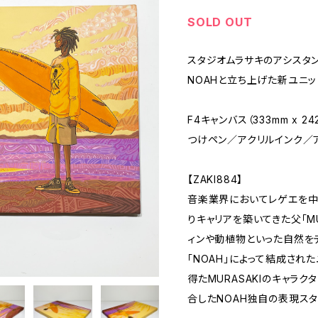
SOLD OUT
スタジオムラサキのアシスタ
NOAHと立ち上げた新ユニット
F4キャンバス（333mm x 24
つけペン／アクリルインク／
【ZAKI884】
音楽業界においてレゲエを中
りキャリアを築いてきた父「MU
ィンや動植物といった自然を
「NOAH」によって結成され
得たMURASAKIのキャラ
合したNOAH独自の表現スタ