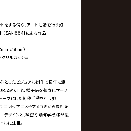
ントをする傍ら、アート活動を行う娘
【ZAKI884】による作品
2mm x18mm）
アクリルガッシュ
心としたビジュアル制作で長年に渡
RASAKI」と、種子島を拠点にサーフ
テーマにした創作活動を行う娘
たユニット。アニメやアメコミから着想を
クターデザインと、緻密な幾何学模様が融
イルに注目。