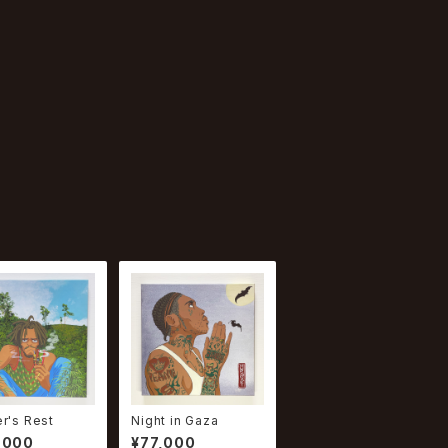
r's Rest
Night in Gaza
,000
¥77,000